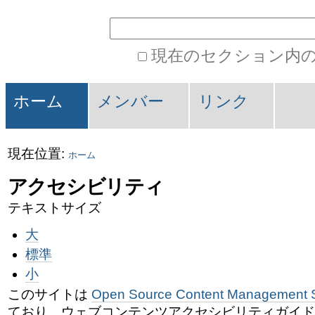
パ
コ
サイトを検索
ン
ー
現在のセクション内
テ
ソ
詳
セ
ン
細
ナ
ホーム
メンバー
リンク
検
ク
ツ
ル
索
に
シ
現在位置:
ツ
ホーム
飛
アクセシビリティ
ョ
ー
ぶ
テキストサイズ
ン
ル
|
大
標準
ナ
小
ビ
このサイトは
Open Source Content Management 
ており、ウェブコンテンツアクセシビリティガイドラ