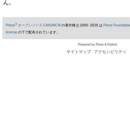
ん。
®
Plone
オープンソース CMS/WCM
の著作権
©
2000- 2026 は
Plone Foundatio
license
の下で配布されています。
Powered by Plone & Python
サイトマップ
アクセシビリティ