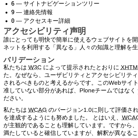
6
— サイトナビゲーションツリー
9
— 連絡先情報
0
— アクセスキー詳細
アクセシビリティ声明
誰にとっても明快で簡単に使えるウェブサイトを開
ネットを利用する「異なる」人々の知識と理解を生
バリデーション
私たちは
W3C
によって提示されたとおりに
XHTM
た。なぜなら、ユーザビリティとアクセシビリティ
されるべきものと考えるからです。このWebサイ
准していない部分があれば、Ploneチームではなく
ださい。
私たちは
WCAG
のバージョン1.0に則して評価さ
を達成するようにも努めました。 とはいえ、
WCA
が主観的であることも理解しています。ですから、
満たしていると確信していますが、解釈が異なるこ