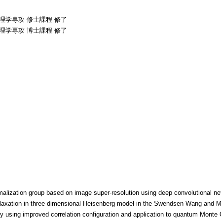
物理学専攻 修士課程 修了
物理学専攻 博士課程 修了
rmalization group based on image super-resolution using deep convolutional n
elaxation in three-dimensional Heisenberg model in the Swendsen-Wang and M
dy using improved correlation configuration and application to quantum Monte 