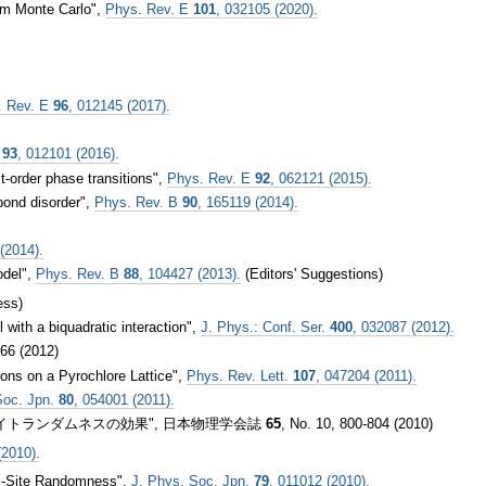
tum Monte Carlo",
Phys. Rev. E
101
, 032105 (2020).
. Rev. E
96
, 012145 (2017).
E
93
, 012101 (2016).
t-order phase transitions",
Phys. Rev. E
92
, 062121 (2015).
bond disorder",
Phys. Rev. B
90
, 165119 (2014).
(2014).
odel",
Phys. Rev. B
88
, 104427 (2013).
(Editors' Suggestions)
ess)
 with a biquadratic interaction",
J. Phys.: Conf. Ser.
400
, 032087 (2012).
766 (2012)
ions on a Pyrochlore Lattice",
Phys. Rev. Lett.
107
, 047204 (2011).
Soc. Jpn.
80
, 054001 (2011).
イトランダムネスの効果", 日本物理学会誌
65
, No. 10, 800-804 (2010)
(2010).
e B-Site Randomness",
J. Phys. Soc. Jpn.
79
, 011012 (2010).