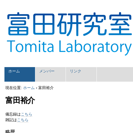
パ
コ
ン
ー
テ
ソ
ン
ナ
ツ
ル
に
ツ
飛
ー
ぶ
|
ル
ナ
ビ
セ
ゲ
ホーム
メンバー
リンク
ー
ク
シ
シ
現在位置:
ホーム
›
富田裕介
ョ
ョ
ン
富田裕介
ン
に
飛
ぶ
備忘録は
こちら
雑記は
こちら
略歴