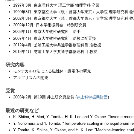
1997年3月: 東京理科大学 理工学部 物理学科 卒業
1999年3月: 東京都立大学（現：首都大学東京）大学院 理学研究科 
2002年3月: 東京都立大学（現：首都大学東京）大学院 理学研究科 
2002年12月: 日本学術振興会 特別研究員
2003年1月: 東京大学物性研究所 助手
2007年4月: 東京大学物性研究所 助教に配置換
2012年4月: 芝浦工業大学共通学群物理科目 准教授
2018年4月: 芝浦工業大学共通学群物理科目 教授
研究内容
モンテカルロ法による磁性体・誘電体の研究
アルゴリズムの開発
受賞
2003年2月: 第19回 井上研究奨励賞 (
井上科学振興財団
)
最近の研究など
K. Shiina, H. Mori, Y. Tomita, H. K. Lee and Y. Okabe: "Inverse reno
Y. Nonomura and Y. Tomita: "Temperature scaling in nonequilibrium r
Y. Tomita, K. Shiina, Y. Okabe, and H. K. Lee: "Machine-learning stu