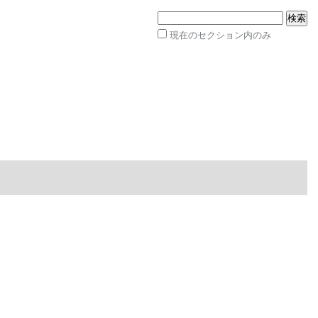
サイトを検索
現在のセクション内のみ
詳
細
検
索