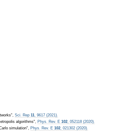
etworks",
Sci. Rep
11
, 9617 (2021).
etropolis algorithms",
Phys. Rev. E
102
, 052118 (2020).
Carlo simulation",
Phys. Rev. E
102
, 021302 (2020).