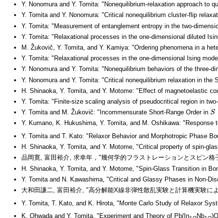
Y. Nonomura and Y. Tomita: "Nonequilibrium-relaxation approach to qua
Y. Tomita and Y. Nonomura: "Critical nonequilibrium cluster-flip relaxa
Y. Tomita: "Measurement of entanglement entropy in the two-dimensio
Y. Tomita: "Relaxational processes in the one-dimensional diluted Isi
M. Žukovič, Y. Tomita, and Y. Kamiya: "Ordering phenomena in a heteros
Y. Tomita: "Relaxational processes in the one-dimensional Ising model
Y. Nonomura and Y. Tomita: "Nonequilibrium behaviors of the three-
Y. Nonomura and Y. Tomita: "Critical nonequilibrium relaxation in the
H. Shinaoka, Y. Tomita, and Y. Motome: "Effect of magnetoelastic cou
Y. Tomita: "Finite-size scaling analysis of pseudocritical region in t
Y. Tomita and M. Žukovič: "Incommensurate Short-Range Order in
S
S
Y. Kumano, K. Hukushima, Y. Tomita, and M. Oshikawa: "Response to
Y. Tomita and T. Kato: "Relaxor Behavior and Morphotropic Phase Bo
H. Shinaoka, Y. Tomita, and Y. Motome, "Critical property of spin-glas
品岡寛, 富田裕介, 求幸年，"幾何学的フラストレーションとスピン
H. Shinaoka, Y. Tomita, and Y. Motome, "Spin-Glass Transition in Bon
Y. Tomita and N. Kawashima, "Critical and Glassy Phases in Non-Diso
大和田謙二, 富田裕介, "高分解能X線非弾性散乱実験と計算機実験による
Y. Tomita, T. Kato, and K. Hirota, "Monte Carlo Study of Relaxor Sy
K. Ohwada and Y. Tomita, "Experiment and Theory of Pb(In
Nb
)
1/2
1/2