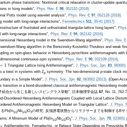
ntum phase transitions: Nontrivial critical relaxation in cluster-update quan
tions in Ising models",
Phys. Rev. E
98
, 052110 (2018).
nal Potts model using wavelet analysis",
Phys. Rev. E
97
, 052128 (2018).
ng model with long-range interactions",
Ferroelectrics
511
, 35-41 (2017).
tructure of frustrated and unfrustrated triangular-lattice Ising layers",
Phys
 with long-range interactions",
Phys. Rev. E
94
, 062142 (2016).
dimensional Heisenberg model in the Swendsen-Wang algorithm",
Phys. Rev. 
 Swendsen-Wang algorithm in the Berezinsky-Kosterlitz-Thouless and weak firs
pling on spin-glass behavior in Heisenberg pyrochlore antiferromagnets with 
wo-dimensional continuous-spin systems",
Phys. Rev. E
90
, 032109 (2014).
=
1
Triangular Lattice Ising Antiferromagnet",
J. Phys. Soc. Jpn.
83
, 083001 
=
1
 a twist in systems with Z
symmetry: The two-dimensional
p
-state clock m
p
undary in a Simple Model",
J. Phys. Soc. Jpn.
82
, 063002 (2013).
(Open Acc
s transition in a bond-disordered classical antiferromagnetic Heisenberg model
格子結合から生じる新しいスピングラス挙動", 日本物理学会誌
67
, No. 11, 762-
d-Disordered Heisenberg Antiferromagnets Coupled with Local Lattice Distort
rdered Antiferromagnetic Heisenberg Model on Triangular Lattice",
J. Phys. 
Pb(In
Nb
)O
の研究: 反強誘電状態からリラクサーまでを制御するBサ
1/2
1/2
3
stems: A Minimum Model of Pb(In
Nb
)O
",
J. Phys. Soc. Jpn.
79
, 023001 
1/2
1/2
3
O
: Antiferroelectric, Ferroelectric, or Relaxor State Depending on Perovskit
3